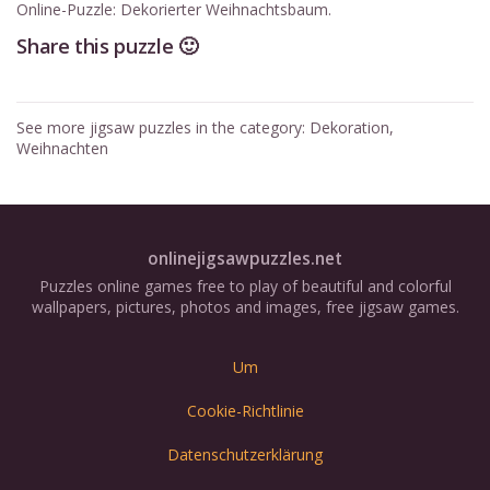
Online-Puzzle: Dekorierter Weihnachtsbaum.
Share this puzzle 🙂
See more jigsaw puzzles in the category:
Dekoration
,
Weihnachten
onlinejigsawpuzzles.net
Puzzles online games free to play of beautiful and colorful
wallpapers, pictures, photos and images, free jigsaw games.
Um
Cookie-Richtlinie
Datenschutzerklärung