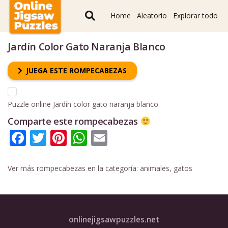
Home
Aleatorio
Explorar todo
Jardín Color Gato Naranja Blanco
JUEGA ESTE ROMPECABEZAS
Puzzle online Jardín color gato naranja blanco.
Comparte este rompecabezas
Facebook
Twitter
Pinterest
WhatsApp
Email
Ver más rompecabezas en la categoría:
animales
,
gatos
onlinejigsawpuzzles.net