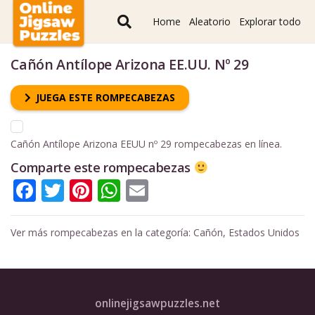
Home
Aleatorio
Explorar todo
Cañón Antílope Arizona EE.UU. Nº 29
JUEGA ESTE ROMPECABEZAS
Cañón Antílope Arizona EEUU nº 29 rompecabezas en línea.
Comparte este rompecabezas
Facebook
Twitter
Pinterest
WhatsApp
Email
Ver más rompecabezas en la categoría:
Cañón
,
Estados Unidos
onlinejigsawpuzzles.net