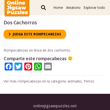
Home
Aleatorio
Explorar todo
Dos Cachorros
JUEGA ESTE ROMPECABEZAS
Rompecabezas en línea de dos cachorros.
Comparte este rompecabezas
Facebook
Twitter
Pinterest
WhatsApp
Email
Ver más rompecabezas en la categoría:
animales
,
Perros
onlinejigsawpuzzles.net