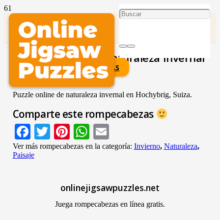
Hochybrig, Suiza, Naturaleza Invernal
JUEGA ESTE ROMPECABEZAS
Puzzle online de naturaleza invernal en Hochybrig, Suiza.
Comparte este rompecabezas
Facebook
Twitter
Pinterest
WhatsApp
Email
Ver más rompecabezas en la categoría:
Invierno
,
Naturaleza
,
Paisaje
onlinejigsawpuzzles.net
Juega rompecabezas en línea gratis.