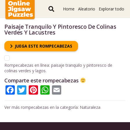
Home
Aleatorio
Explorar todo
Paisaje Tranquilo Y Pintoresco De Colinas
Verdes Y Lacustres
JUEGA ESTE ROMPECABEZAS
Rompecabezas en línea: paisaje tranquilo y pintoresco de
colinas verdes y lagos.
Comparte este rompecabezas
Facebook
Twitter
Pinterest
WhatsApp
Email
Ver más rompecabezas en la categoría:
Naturaleza