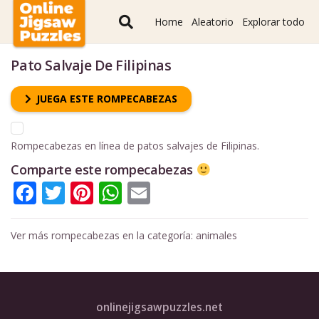
Home
Aleatorio
Explorar todo
Pato Salvaje De Filipinas
JUEGA ESTE ROMPECABEZAS
Rompecabezas en línea de patos salvajes de Filipinas.
Comparte este rompecabezas
Facebook
Twitter
Pinterest
WhatsApp
Email
Ver más rompecabezas en la categoría:
animales
onlinejigsawpuzzles.net