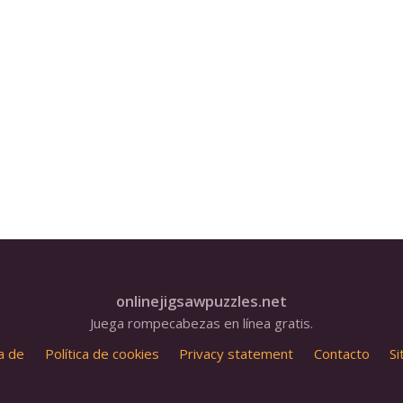
onlinejigsawpuzzles.net
Juega rompecabezas en línea gratis.
a de
Política de cookies
Privacy statement
Contacto
S