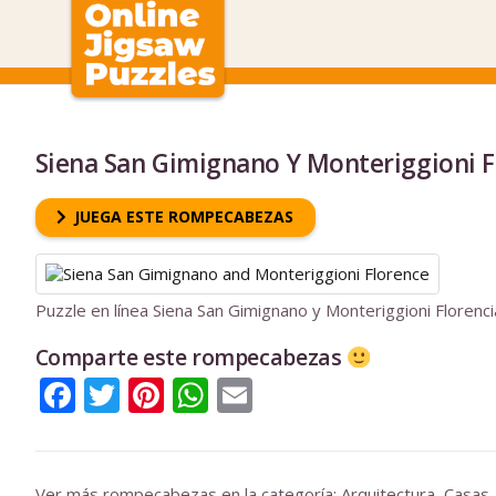
Siena San Gimignano Y Monteriggioni F
JUEGA ESTE ROMPECABEZAS
Puzzle en línea Siena San Gimignano y Monteriggioni Florenci
Comparte este rompecabezas
Facebook
Twitter
Pinterest
WhatsApp
Email
Ver más rompecabezas en la categoría:
Arquitectura
,
Casas