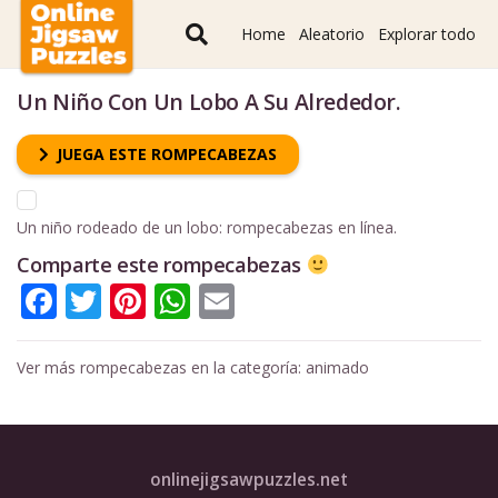
Home
Aleatorio
Explorar todo
Un Niño Con Un Lobo A Su Alrededor.
JUEGA ESTE ROMPECABEZAS
Un niño rodeado de un lobo: rompecabezas en línea.
Comparte este rompecabezas
Facebook
Twitter
Pinterest
WhatsApp
Email
Ver más rompecabezas en la categoría:
animado
onlinejigsawpuzzles.net