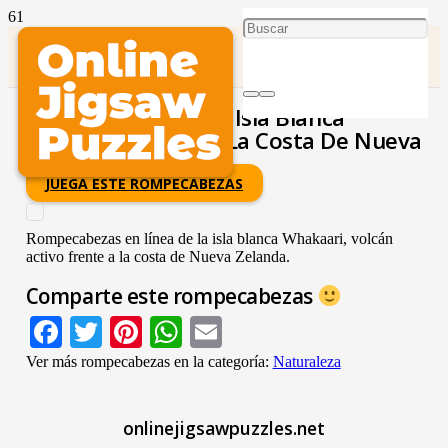
Volcán Activo De La Isla Blanca
Whakaari Frente A La Costa De Nueva
Zelanda
JUEGA ESTE ROMPECABEZAS
Rompecabezas en línea de la isla blanca Whakaari, volcán
activo frente a la costa de Nueva Zelanda.
Comparte este rompecabezas
Facebook
Twitter
Pinterest
WhatsApp
Email
Ver más rompecabezas en la categoría:
Naturaleza
onlinejigsawpuzzles.net