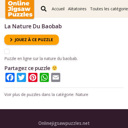
Accueil
Aléatoires
Toutes les catégori
La Nature Du Baobab
JOUEZ À CE PUZZLE
Puzzle en ligne sur la nature du baobab.
Partagez ce puzzle
Facebook
Twitter
Pinterest
WhatsApp
Email
Voir plus de puzzles dans la catégorie:
Nature
Onlinejigsawpuzzles.net