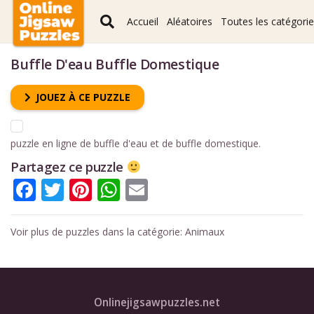
Accueil
Aléatoires
Toutes les catégori
Buffle D'eau Buffle Domestique
JOUEZ À CE PUZZLE
puzzle en ligne de buffle d'eau et de buffle domestique.
Partagez ce puzzle
Facebook
Twitter
Pinterest
WhatsApp
Email
Voir plus de puzzles dans la catégorie:
Animaux
Onlinejigsawpuzzles.net