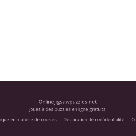
Onlinejigsawpuzzles.net
Jouez à des puzzles en ligne gratuits.
tique en matière de cookies
Déclaration de confidentialité
Co