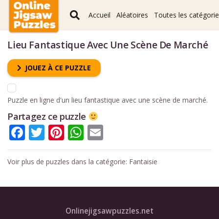
Accueil
Aléatoires
Toutes les catégori
Lieu Fantastique Avec Une Scène De Marché
JOUEZ À CE PUZZLE
Puzzle en ligne d'un lieu fantastique avec une scène de marché.
Partagez ce puzzle
Facebook
Twitter
Pinterest
WhatsApp
Email
Voir plus de puzzles dans la catégorie:
Fantaisie
Onlinejigsawpuzzles.net