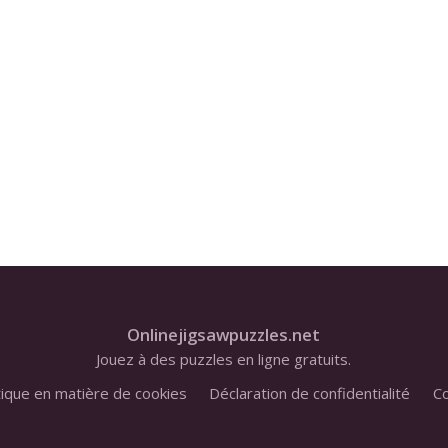
Onlinejigsawpuzzles.net
Jouez à des puzzles en ligne gratuits.
tique en matière de cookies
Déclaration de confidentialité
Co