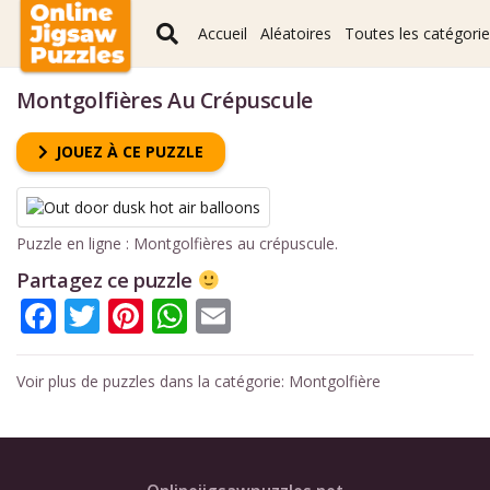
Accueil
Aléatoires
Toutes les catégori
Montgolfières Au Crépuscule
JOUEZ À CE PUZZLE
Puzzle en ligne : Montgolfières au crépuscule.
Partagez ce puzzle
Facebook
Twitter
Pinterest
WhatsApp
Email
Voir plus de puzzles dans la catégorie:
Montgolfière