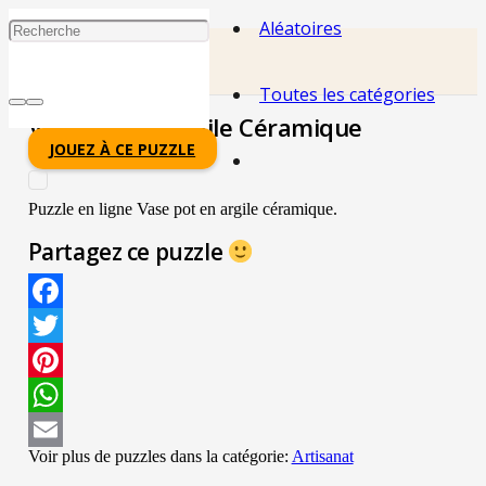
Aléatoires
Toutes les catégories
Vase Pot En Argile Céramique
JOUEZ À CE PUZZLE
Puzzle en ligne Vase pot en argile céramique.
Partagez ce puzzle
Facebook
Twitter
Pinterest
WhatsApp
Voir plus de puzzles dans la catégorie:
Artisanat
Email