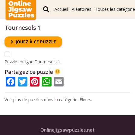
Accueil
Aléatoires
Toutes les catégori
Tournesols 1
JOUEZ À CE PUZZLE
Puzzle en ligne Tournesols 1.
Partagez ce puzzle
Facebook
Twitter
Pinterest
WhatsApp
Email
Voir plus de puzzles dans la catégorie:
Fleurs
Onlinejigsawpuzzles.net