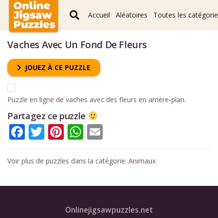
Accueil
Aléatoires
Toutes les catégori
Vaches Avec Un Fond De Fleurs
JOUEZ À CE PUZZLE
Puzzle en ligne de vaches avec des fleurs en arrière-plan.
Partagez ce puzzle
Facebook
Twitter
Pinterest
WhatsApp
Email
Voir plus de puzzles dans la catégorie:
Animaux
Onlinejigsawpuzzles.net