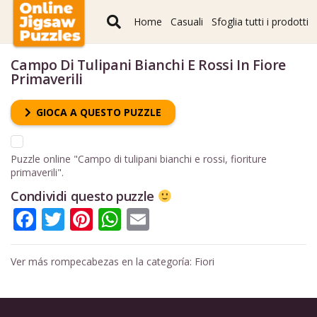
Home
Casuali
Sfoglia tutti i prodotti
Campo Di Tulipani Bianchi E Rossi In Fiore
Primaverili
GIOCA A QUESTO PUZZLE
Puzzle online "Campo di tulipani bianchi e rossi, fioriture
primaverili".
Condividi questo puzzle
Facebook
Twitter
Pinterest
WhatsApp
Email
Ver más rompecabezas en la categoría:
Fiori