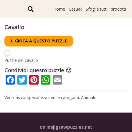
Home
Casuali
Sfoglia tutti i prodotti
Cavallo
GIOCA A QUESTO PUZZLE
Puzzle del cavallo
Condividi questo puzzle 🙂
Facebook
Twitter
Pinterest
WhatsApp
Email
Ver más rompecabezas en la categoría:
Animali
onlinejigsawpuzzles.net