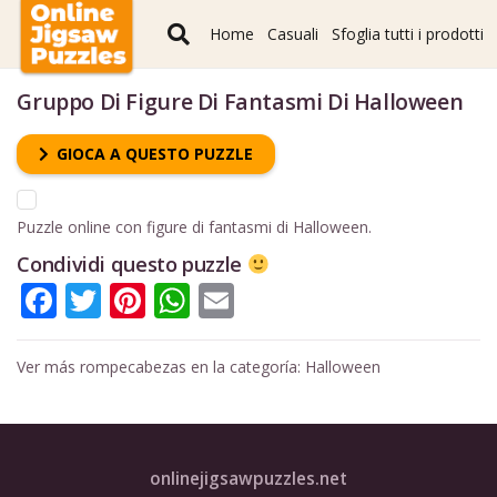
Home
Casuali
Sfoglia tutti i prodotti
Gruppo Di Figure Di Fantasmi Di Halloween
GIOCA A QUESTO PUZZLE
Puzzle online con figure di fantasmi di Halloween.
Condividi questo puzzle
Facebook
Twitter
Pinterest
WhatsApp
Email
Ver más rompecabezas en la categoría:
Halloween
onlinejigsawpuzzles.net