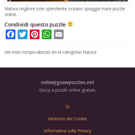
Natura migliore sole splendente oceano spiaggia mare puzzle
online.
Condividi questo puzzle
Facebook
Twitter
Pinterest
WhatsApp
Email
Ver más rompecabezas en la categoría:
Natura
onlinejigsawpuzzles.net
Gioca a puzzle online gratuiti.
Di
Gestione dei Cookie
Informativa sulla Privacy