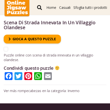
Home
Casuali
Sfoglia tutti i prodotti
Scena Di Strada Innevata In Un Villaggio
Olandese
GIOCA A QUESTO PUZZLE
Puzzle online con scena di strada innevata in un villaggio
olandese.
Condividi questo puzzle
Facebook
Twitter
Pinterest
WhatsApp
Email
Ver más rompecabezas en la categoría:
Inverno