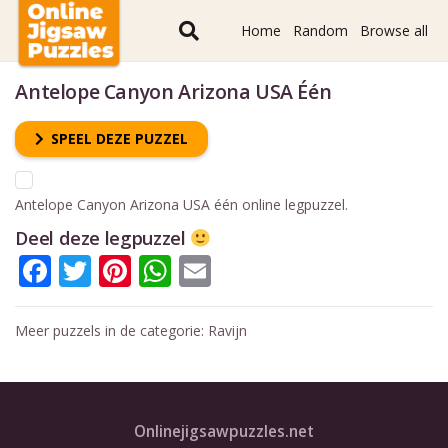
Home
Random
Browse all
Antelope Canyon Arizona USA Één
SPEEL DEZE PUZZEL
Antelope Canyon Arizona USA één online legpuzzel.
Deel deze legpuzzel
Facebook
Twitter
Pinterest
WhatsApp
Email
Meer puzzels in de categorie:
Ravijn
Onlinejigsawpuzzles.net