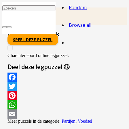
Random
Browse all
Charcuterieplank
SPEEL DEZE PUZZEL
Charcuteriebord online legpuzzel.
Deel deze legpuzzel 🙂
Facebook
Twitter
Pinterest
WhatsApp
Meer puzzels in de categorie:
Partijen
,
Voedsel
Email