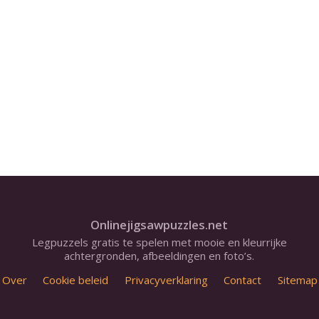
Onlinejigsawpuzzles.net
Legpuzzels gratis te spelen met mooie en kleurrijke
achtergronden, afbeeldingen en foto’s.
Over
Cookie beleid
Privacyverklaring
Contact
Sitemap