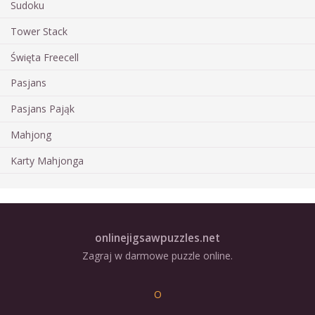
Sudoku
Tower Stack
Święta Freecell
Pasjans
Pasjans Pająk
Mahjong
Karty Mahjonga
onlinejigsawpuzzles.net
Zagraj w darmowe puzzle online.
O