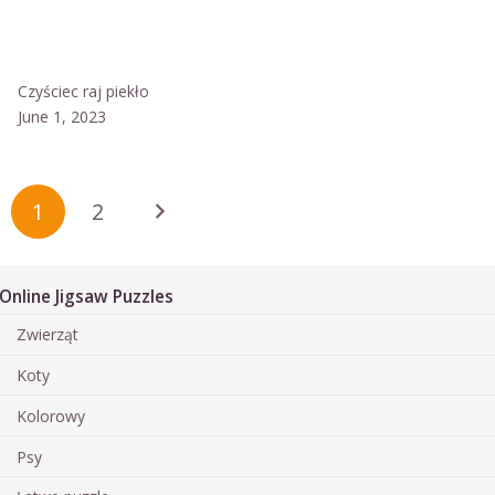
Czyściec raj piekło
June 1, 2023
1
2
Online Jigsaw Puzzles
Zwierząt
Koty
Kolorowy
Psy