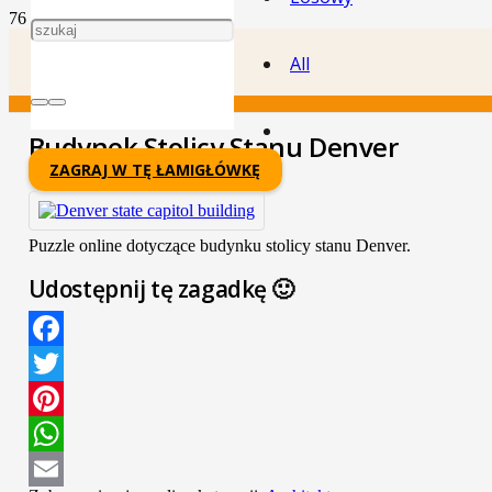
All
Budynek Stolicy Stanu Denver
ZAGRAJ W TĘ ŁAMIGŁÓWKĘ
Puzzle online dotyczące budynku stolicy stanu Denver.
Udostępnij tę zagadkę 🙂
Facebook
Twitter
Pinterest
WhatsApp