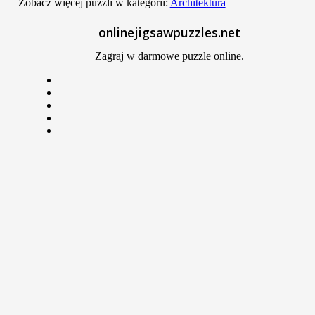
Zobacz więcej puzzli w kategorii:
Architektura
Email
onlinejigsawpuzzles.net
Zagraj w darmowe puzzle online.