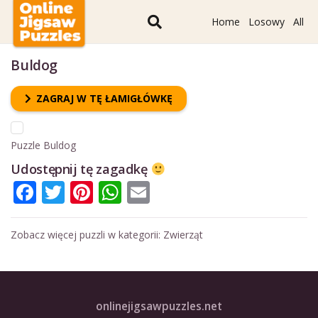
Home
Losowy
All
Buldog
ZAGRAJ W TĘ ŁAMIGŁÓWKĘ
Puzzle Buldog
Udostępnij tę zagadkę
Facebook
Twitter
Pinterest
WhatsApp
Email
Zobacz więcej puzzli w kategorii:
Zwierząt
onlinejigsawpuzzles.net