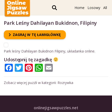
Home
Losowy
All
Park Leśny Dahilayan Bukidnon, Filipiny
ZAGRAJ W TĘ ŁAMIGŁÓWKĘ
Park leśny Dahilayan Bukidnon Filipiny, układanka online.
Udostępnij tę zagadkę
Facebook
Twitter
Pinterest
WhatsApp
Email
Zobacz więcej puzzli w kategorii:
Rozrywka
onlinejigsawpuzzles.net