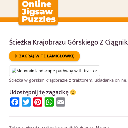
Ścieżka Krajobrazu Górskiego Z Ciągni
ZAGRAJ W TĘ ŁAMIGŁÓWKĘ
Ścieżka w górskim krajobrazie z traktorem, układanka online.
Udostępnij tę zagadkę
Facebook
Twitter
Pinterest
WhatsApp
Email
Zobacz więcej puzzli w kategorii:
Krajobraz
,
Natura