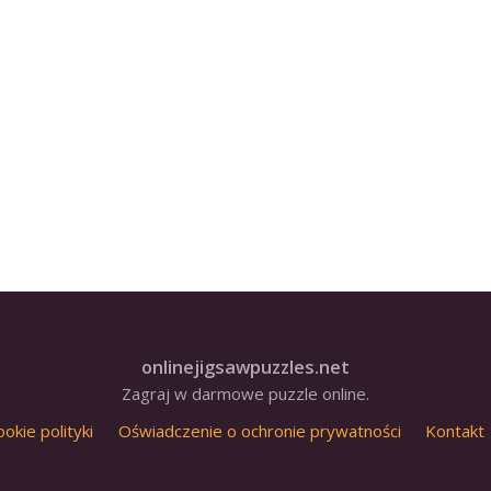
onlinejigsawpuzzles.net
Zagraj w darmowe puzzle online.
ookie polityki
Oświadczenie o ochronie prywatności
Kontakt