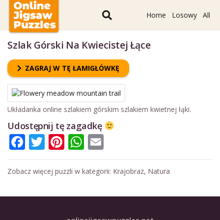
Home
Losowy
All
Szlak Górski Na Kwiecistej Łące
ZAGRAJ W TĘ ŁAMIGŁÓWKĘ
Układanka online szlakiem górskim szlakiem kwietnej łąki.
Udostępnij tę zagadkę
Facebook
Twitter
Pinterest
WhatsApp
Email
Zobacz więcej puzzli w kategorii:
Krajobraz
,
Natura