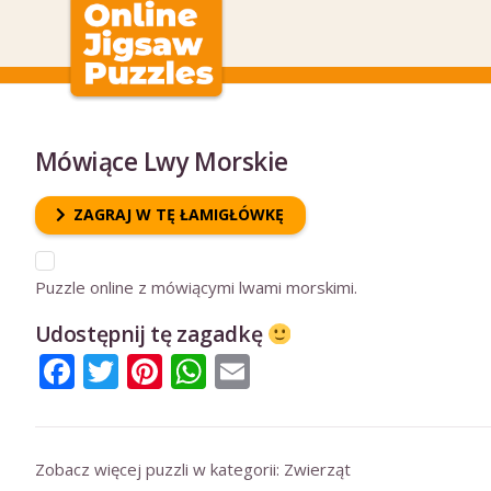
Mówiące Lwy Morskie
ZAGRAJ W TĘ ŁAMIGŁÓWKĘ
Puzzle online z mówiącymi lwami morskimi.
Udostępnij tę zagadkę
Facebook
Twitter
Pinterest
WhatsApp
Email
Zobacz więcej puzzli w kategorii:
Zwierząt