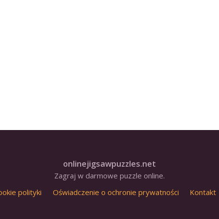
onlinejigsawpuzzles.net
Zagraj w darmowe puzzle online.
ookie polityki
Oświadczenie o ochronie prywatności
Kontakt