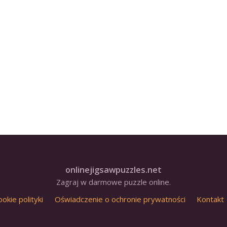
onlinejigsawpuzzles.net
Zagraj w darmowe puzzle online.
ookie polityki
Oświadczenie o ochronie prywatności
Kontakt