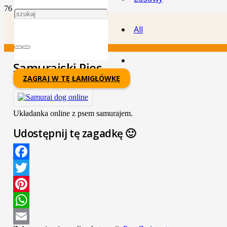
All
Samurajski Pies
ZAGRAJ W TĘ ŁAMIGŁÓWKĘ
Układanka online z psem samurajem.
Udostępnij tę zagadkę 🙂
Facebook
Twitter
Pinterest
WhatsApp