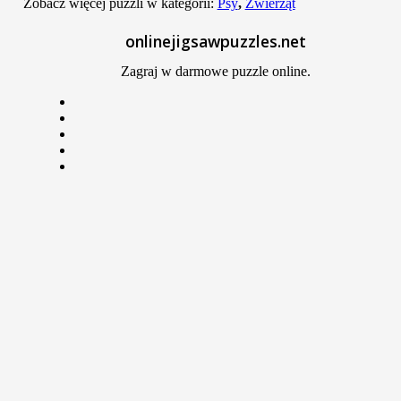
Zobacz więcej puzzli w kategorii:
Psy
,
Zwierząt
Email
onlinejigsawpuzzles.net
Zagraj w darmowe puzzle online.