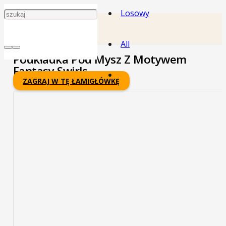
Losowy
All
Podkładka Pod Mysz Z Motywem
Fantasy Swirls
ZAGRAJ W TĘ ŁAMIGŁÓWKĘ