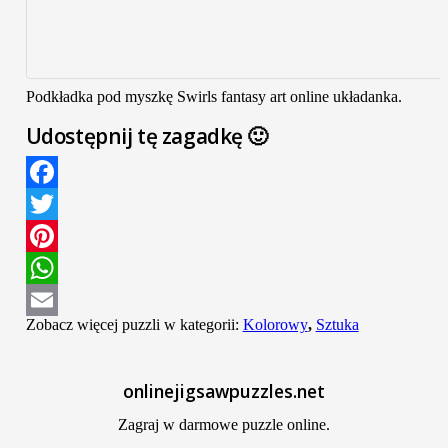
Podkładka pod myszkę Swirls fantasy art online układanka.
Udostępnij tę zagadkę 🙂
Facebook
Twitter
Pinterest
WhatsApp
Zobacz więcej puzzli w kategorii:
Kolorowy
,
Sztuka
Email
onlinejigsawpuzzles.net
Zagraj w darmowe puzzle online.