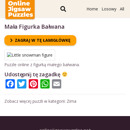
Home
Losowy
All
Mała Figurka Bałwana
ZAGRAJ W TĘ ŁAMIGŁÓWKĘ
Puzzle online z figurką małego bałwana.
Udostępnij tę zagadkę
Facebook
Twitter
Pinterest
WhatsApp
Email
Zobacz więcej puzzli w kategorii:
Zima