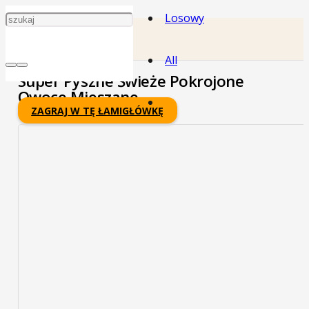
Losowy
All
Super Pyszne Świeże Pokrojone
Owoce Mieszane
ZAGRAJ W TĘ ŁAMIGŁÓWKĘ