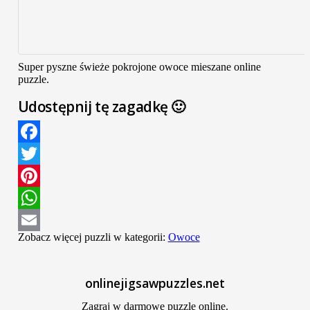
Super pyszne świeże pokrojone owoce mieszane online
puzzle.
Udostępnij tę zagadkę 🙂
Facebook
Twitter
Pinterest
WhatsApp
Zobacz więcej puzzli w kategorii:
Owoce
Email
onlinejigsawpuzzles.net
Zagraj w darmowe puzzle online.