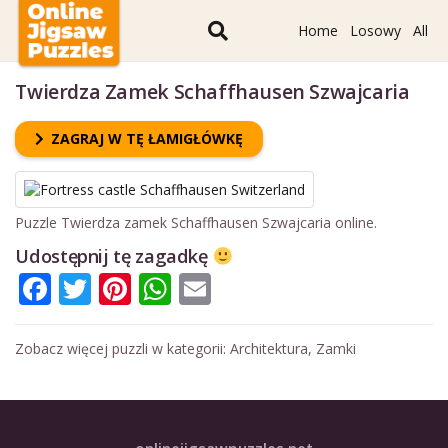
Home
Losowy
All
Twierdza Zamek Schaffhausen Szwajcaria
ZAGRAJ W TĘ ŁAMIGŁÓWKĘ
Puzzle Twierdza zamek Schaffhausen Szwajcaria online.
Udostępnij tę zagadkę
Facebook
Twitter
Pinterest
WhatsApp
Email
Zobacz więcej puzzli w kategorii:
Architektura
,
Zamki