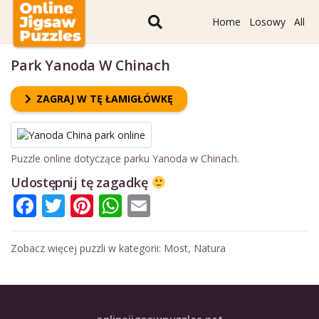
Home
Losowy
All
Park Yanoda W Chinach
ZAGRAJ W TĘ ŁAMIGŁÓWKĘ
Puzzle online dotyczące parku Yanoda w Chinach.
Udostępnij tę zagadkę
Facebook
Twitter
Pinterest
WhatsApp
Email
Zobacz więcej puzzli w kategorii:
Most
,
Natura