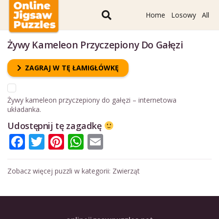
Home
Losowy
All
Żywy Kameleon Przyczepiony Do Gałęzi
ZAGRAJ W TĘ ŁAMIGŁÓWKĘ
Żywy kameleon przyczepiony do gałęzi – internetowa
układanka.
Udostępnij tę zagadkę
Facebook
Twitter
Pinterest
WhatsApp
Email
Zobacz więcej puzzli w kategorii:
Zwierząt