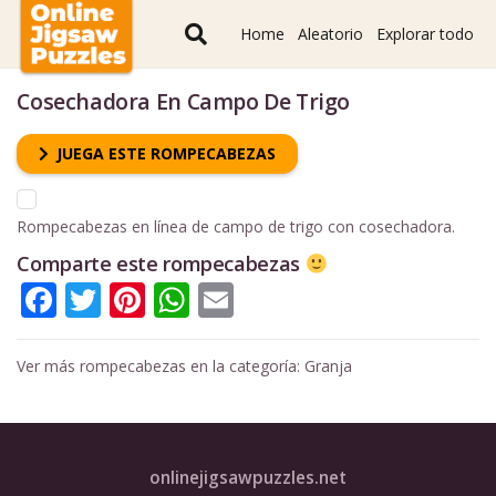
Home
Aleatorio
Explorar todo
Cosechadora En Campo De Trigo
JUEGA ESTE ROMPECABEZAS
Rompecabezas en línea de campo de trigo con cosechadora.
Comparte este rompecabezas
Facebook
Twitter
Pinterest
WhatsApp
Email
Ver más rompecabezas en la categoría:
Granja
onlinejigsawpuzzles.net