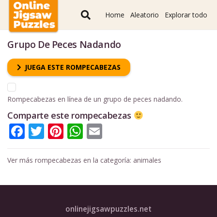
Home
Aleatorio
Explorar todo
Grupo De Peces Nadando
JUEGA ESTE ROMPECABEZAS
Rompecabezas en línea de un grupo de peces nadando.
Comparte este rompecabezas
Facebook
Twitter
Pinterest
WhatsApp
Email
Ver más rompecabezas en la categoría:
animales
onlinejigsawpuzzles.net