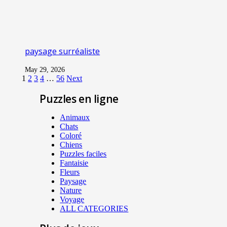
paysage surréaliste
May 29, 2026
1
2
3
4
…
56
Next
Puzzles en ligne
Animaux
Chats
Coloré
Chiens
Puzzles faciles
Fantaisie
Fleurs
Paysage
Nature
Voyage
ALL CATEGORIES