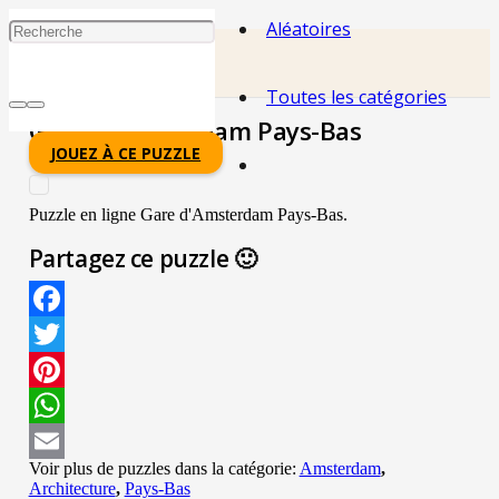
Aléatoires
Toutes les catégories
Gare D'Amsterdam Pays-Bas
JOUEZ À CE PUZZLE
Puzzle en ligne Gare d'Amsterdam Pays-Bas.
Partagez ce puzzle 🙂
Facebook
Twitter
Pinterest
WhatsApp
Voir plus de puzzles dans la catégorie:
Amsterdam
,
Email
Architecture
,
Pays-Bas