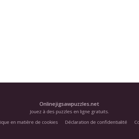
Onlinejigsawpuzzles.net
Jouez à des puzzles en ligne gratuits.
tique en matière de cookies
Déclaration de confidentialité
Co