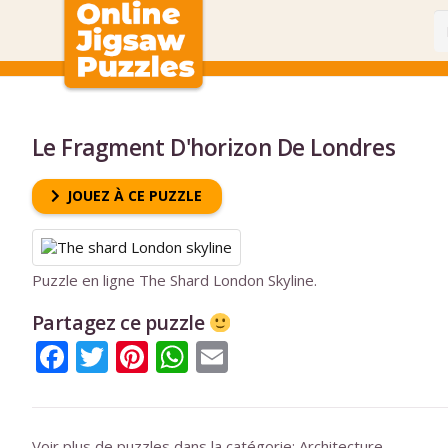
Le Fragment D'horizon De Londres
JOUEZ À CE PUZZLE
Puzzle en ligne The Shard London Skyline.
Partagez ce puzzle
Facebook
Twitter
Pinterest
WhatsApp
Email
Voir plus de puzzles dans la catégorie:
Architecture