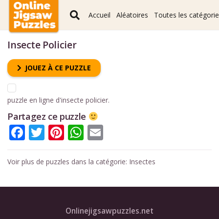
Accueil
Aléatoires
Toutes les catégori
Insecte Policier
JOUEZ À CE PUZZLE
puzzle en ligne d'insecte policier.
Partagez ce puzzle
Facebook
Twitter
Pinterest
WhatsApp
Email
Voir plus de puzzles dans la catégorie:
Insectes
Onlinejigsawpuzzles.net