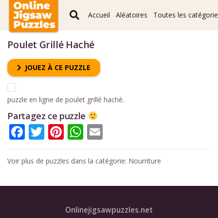
Accueil
Aléatoires
Toutes les catégori
Poulet Grillé Haché
JOUEZ À CE PUZZLE
puzzle en ligne de poulet grillé haché.
Partagez ce puzzle
Facebook
Twitter
Pinterest
WhatsApp
Email
Voir plus de puzzles dans la catégorie:
Nourriture
Onlinejigsawpuzzles.net