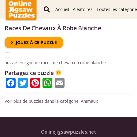
Accueil
Aléatoires
Toutes les catégori
Races De Chevaux À Robe Blanche
JOUEZ À CE PUZZLE
puzzle en ligne de races de chevaux à robe blanche.
Partagez ce puzzle
Facebook
Twitter
Pinterest
WhatsApp
Email
Voir plus de puzzles dans la catégorie:
Animaux
Onlinejigsawpuzzles.net